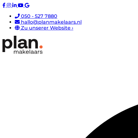
050 - 527 7880
hallo@planmakelaars.nl
Zu unserer Website ›