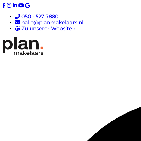
050 - 527 7880
hallo@planmakelaars.nl
Zu unserer Website ›